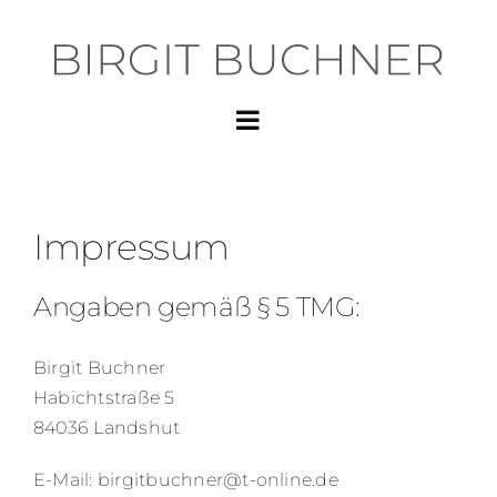
Zum
Inhalt
springen
Impressum
Angaben gemäß § 5 TMG:
Birgit Buchner
Habichtstraße 5
84036 Landshut
E-Mail: birgitbuchner@t-online.de